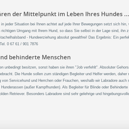
wären der Mittelpunkt im Leben Ihres Hundes ..
n jeder Situation bei Ihnen achtet auf jede Ihrer Bewegungen setzt sich hin,
en richtigen Umgang mit Ihrem Hund, so dass Sie selbst in der Lage sind, ihn
 Stachelhalsband - Hundeerziehung absolut gewaltfrei! Das Ergebnis: Ein perfe
 Tel. 0 67 61 / 901 7876
 und behinderte Menschen
n unbedingt besitzen, sonst haben sie ihren "Job verfehlt". Absoluter Gehor
gebracht. Die Hunde sollen zum ständigen Begleiter und Helfer werden, dahe
ung von Servicehund und Herrchen oder Frauchen, weshalb wir Labradore auch 
n Hunderassen (außer Kampfhunden). Als Begleiter für Blinde oder Behinderte
olden Retriever. Besonders Labradore sind sehr gelehrige und hingebungsvolle