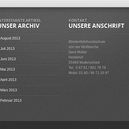
NTERESSANTE ARTIKEL
KONTAKT
UNSER ARCHIV
UNSERE ANSCHRIFT
August 2013
Blindenführhundschule
von der Wolfseiche
Juli 2013
Gerd Müller
Heidehof
Juni 2013
55469 Mutterschied
Tel.: 0 67 61 / 901 78 76
Mai 2013
Mobil: 01 60 / 96 72 20 97
April 2013
März 2013
Februar 2013