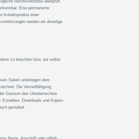
mögliche Rechtsverstöße überprüft.
 erkennbar. Eine permanente
ete Anhaltspunkte einer
sverletzungen werden wir derartige
nderer zu beachten bzw. auf selbst
iesen Seiten unterliegen dem
eichnet. Die Vervielfältigung,
 der Grenzen des Urheberrechtes
w. Erstellers. Downloads und Kopien
auch gestattet.
ise Name, Anschrift oder eMail-