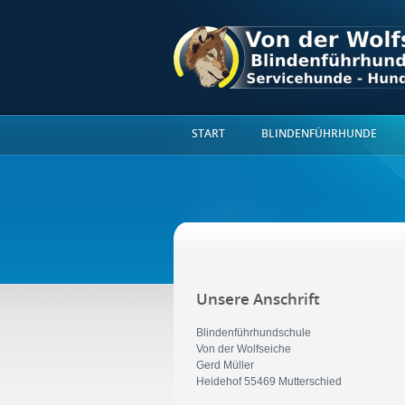
START
BLINDENFÜHRHUNDE
Unsere Anschrift
Blindenführhundschule
Von der Wolfseiche
Gerd Müller
Heidehof 55469 Mutterschied