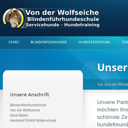
START
BLINDENFÜHRHUNDE
HUNDEERZIEHUNG
SE
Unser
Sie sind der Mitte
Unsere Anschrift
Unsere Part
Blindenführhundschule
möchten Ihr
Von der Wolfseiche
Gerd Müller
schönste Ze
Heidehof 55469 Mutterschied
hundefreund