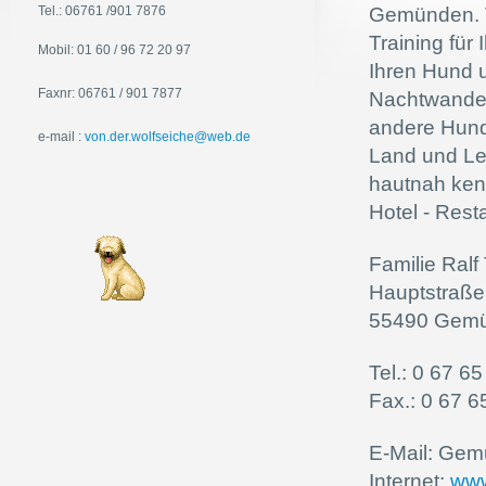
Tel.: 06761 /901 7876
Gemünden. V
Training für
Mobil: 01 60 / 96 72 20 97
Ihren Hund 
Faxnr: 06761 / 901 7877
Nachtwander
andere Hunde
e-mail :
von.der.wolfseiche@web.de
Land und Le
hautnah ken
Hotel - Res
Familie Ral
Hauptstraße
55490 Gem
Tel.: 0 67 65
Fax.: 0 67 6
E-Mail: Gem
Internet:
www