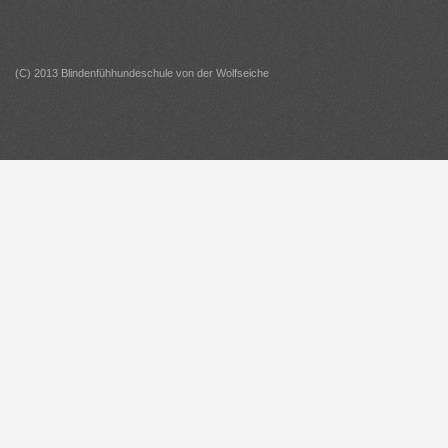
(C) 2013 Blindenfühhundeschule von der Wolfseiche