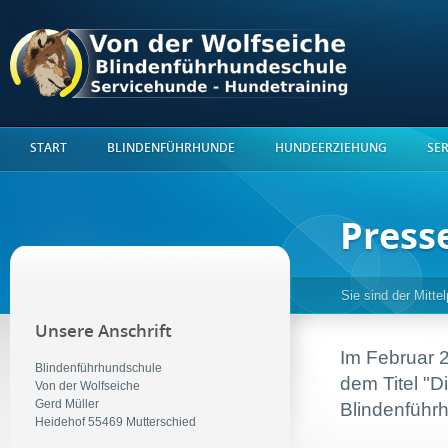
START
BLINDENFÜHRHUNDE
HUNDEERZIEHUNG
SE
Press
Sie sind der Mitte
Unsere Anschrift
Im Februar 2
Blindenführhundschule
dem Titel "D
Von der Wolfseiche
Gerd Müller
Blindenführ
Heidehof 55469 Mutterschied